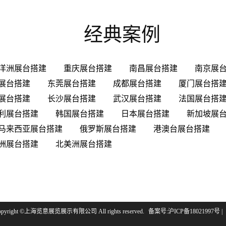
经典案例
洋洲展台搭建
重庆展台搭建
南昌展台搭建
南京展
展台搭建
东莞展台搭建
成都展台搭建
厦门展台搭
展台搭建
长沙展台搭建
武汉展台搭建
法国展台搭
利展台搭建
韩国展台搭建
日本展台搭建
新加坡展
马来西亚展台搭建
俄罗斯展台搭建
港澳台展台搭建
洲展台搭建
北美洲展台搭建
opyright ©上海览意展览展示有限公司 All rights reserved.
备案号:沪ICP备18021997号
|