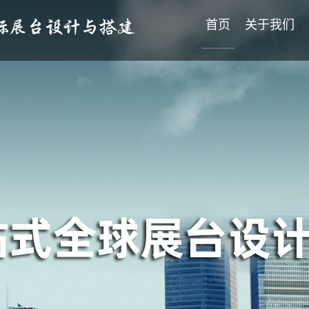
首页
关于我们