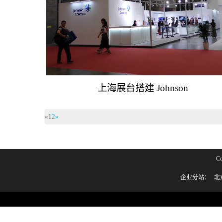
上海展台搭建 Johnson
«
1
2
»
C
企业分站：
北